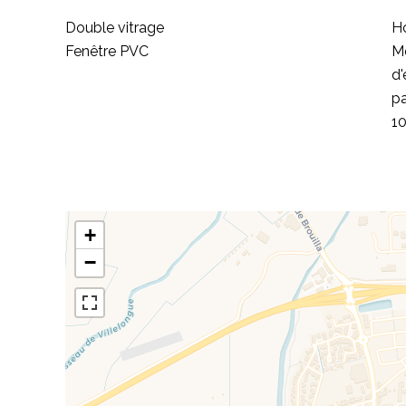
Double vitrage
Ho
Fenêtre PVC
M
d'
pa
1
+
−