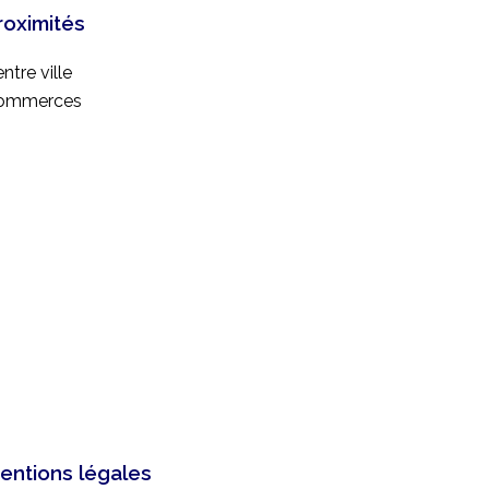
roximités
ntre ville
ommerces
entions légales