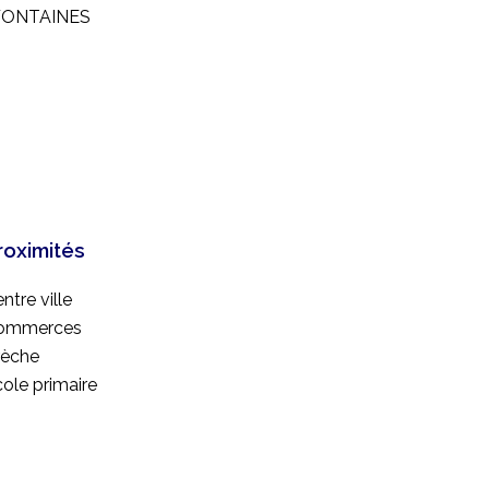
 FONTAINES
roximités
ntre ville
ommerces
rèche
ole primaire