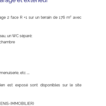
arage et extérieur
age 2 face R +1 sur un terrain de 176 m² avec
’eau, un WC séparé;
e chambre
enuiserie, etc ....
ien est exposé sont disponibles sur le site
GENIS-IMMOBILIER)