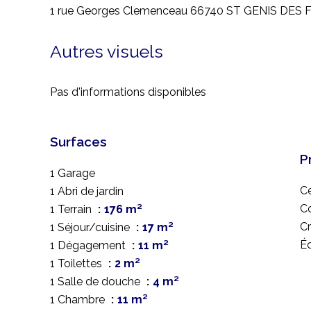
1 rue Georges Clemenceau 66740 ST GENIS DES
Autres visuels
Pas d'informations disponibles
Surfaces
P
1 Garage
Ce
1 Abri de jardin
C
1 Terrain
176 m²
C
1 Séjour/cuisine
17 m²
Éc
1 Dégagement
11 m²
1 Toilettes
2 m²
1 Salle de douche
4 m²
1 Chambre
11 m²